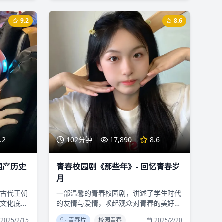
9.2
8.6
.2
102分钟
17,890
8.6
国产历史
青春校园剧《那些年》- 回忆青春岁
月
古代王朝
一部温馨的青春校园剧，讲述了学生时代
文化底
的友情与爱情，唤起观众对青春的美好回
忆。
2025/2/15
青春片
校园青春
2025/2/20