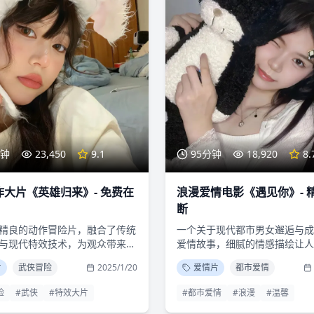
分钟
23,450
9.1
95分钟
18,920
8.
作大片《英雄归来》- 免费在
浪漫爱情电影《遇见你》- 
断
精良的动作冒险片，融合了传统
一个关于现代都市男女邂逅与成
与现代特效技术，为观众带来视
爱情故事，细腻的情感描绘让人
片
武侠冒险
2025/1/20
爱情片
都市爱情
险
#
武侠
#
特效大片
#
都市爱情
#
浪漫
#
温馨