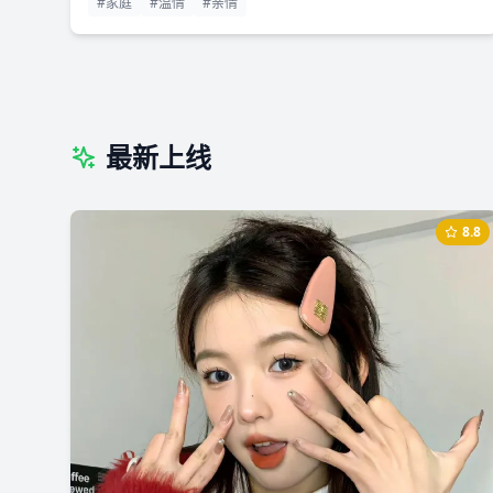
#
家庭
#
温情
#
亲情
最新上线
8.8