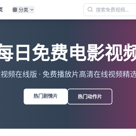
页
分类
每日免费电影视
视频在线版 · 免费播放片高清在线视频精选 
热门剧情片
热门动作片