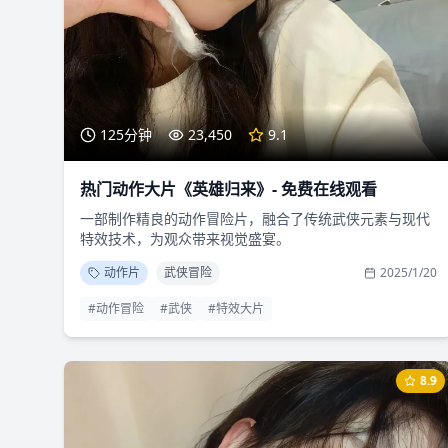
125分钟
23,450
9.1
热门动作大片《英雄归来》- 免费在线观看
一部制作精良的动作冒险片，融合了传统武侠元素与现代
特效技术，为观众带来视觉盛宴。
动作片
武侠冒险
2025/1/20
#
动作冒险
#
武侠
#
特效大片
8.9