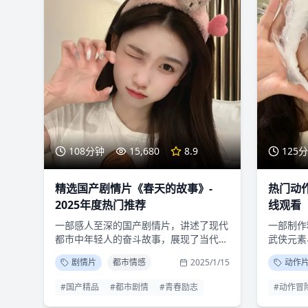
108分钟
15,680
8.9
125
精选国产剧情片《春天的故事》-
热门动
2025年度热门推荐
线观看
一部感人至深的国产剧情片，讲述了现代
一部制作
都市中年轻人的奋斗故事，展现了当代中
武侠元素
国的社会变迁和人情冷暖。
觉盛宴。
剧情片
都市情感
2025/1/15
动作
#
国产精品
#
都市剧情
#
青春励志
#
动作冒