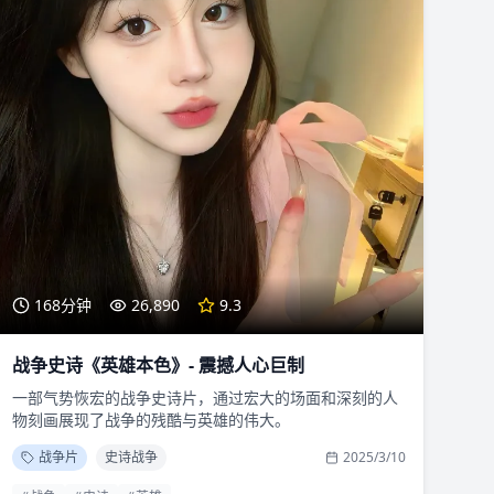
168分钟
26,890
9.3
战争史诗《英雄本色》- 震撼人心巨制
一部气势恢宏的战争史诗片，通过宏大的场面和深刻的人
物刻画展现了战争的残酷与英雄的伟大。
战争片
史诗战争
2025/3/10