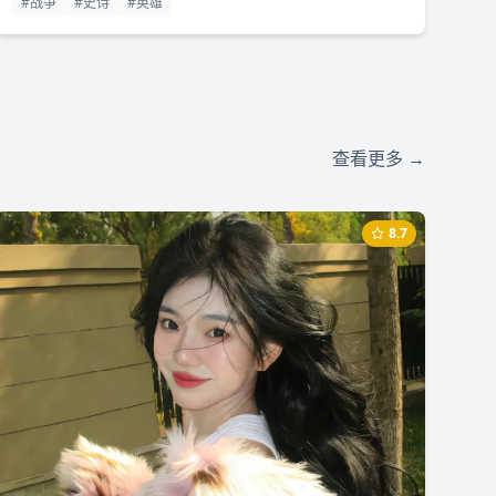
#
战争
#
史诗
#
英雄
查看更多 →
8.7