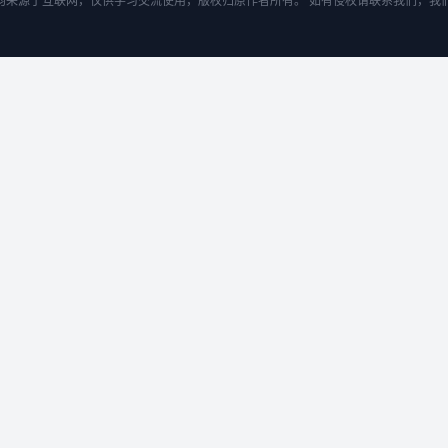
均来源于互联网，仅供学习交流使用，版权归原作者所有。 如有侵权请联系我们，我们